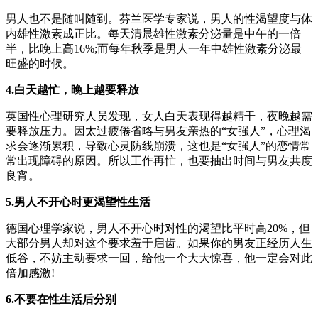
男人也不是随叫随到。芬兰医学专家说，男人的性渴望度与体
内雄性激素成正比。每天清晨雄性激素分泌量是中午的一倍
半，比晚上高16%;而每年秋季是男人一年中雄性激素分泌最
旺盛的时候。
4.白天越忙，晚上越要释放
英国性心理研究人员发现，女人白天表现得越精干，夜晚越需
要释放压力。因太过疲倦省略与男友亲热的“女强人”，心理渴
求会逐渐累积，导致心灵防线崩溃，这也是“女强人”的恋情常
常出现障碍的原因。所以工作再忙，也要抽出时间与男友共度
良宵。
5.男人不开心时更渴望性生活
德国心理学家说，男人不开心时对性的渴望比平时高20%，但
大部分男人却对这个要求羞于启齿。如果你的男友正经历人生
低谷，不妨主动要求一回，给他一个大大惊喜，他一定会对此
倍加感激!
6.不要在性生活后分别