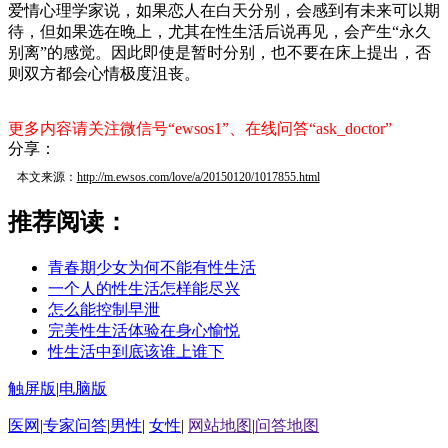
爱情心理学家说，如果恋人在白天分别，会感到有未来可以期
待，但如果选在晚上，尤其在性生活后说再见，会产生“永久
别离”的感觉。因此即使是暂时分别，也不要在床上提出，否
则双方都会心情极度沮丧。
更多内容请关注微信号“ewsos1”、在线问答“ask_doctor”
分享：
本文来源：
http://m.ewsos.com/love/a/20150120/1017855.html
推荐阅读：
青春期少女为何不能有性生活
一个人的性生活怎样能尽兴
怎么能控制早泄
完美性生活体验在身心愉悦
性生活中到底该谁上谁下
触屏版
|
电脑版
医网
|
专家问答
|
男性
|
女性
|
网站地图
|
问答地图