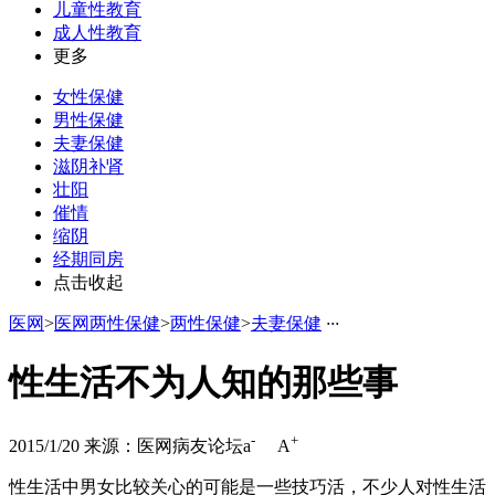
儿童性教育
成人性教育
更多
女性保健
男性保健
夫妻保健
滋阴补肾
壮阳
催情
缩阴
经期同房
点击收起
医网
>
医网两性保健
>
两性保健
>
夫妻保健
·
·
·
性生活不为人知的那些事
-
+
2015/1/20
来源：医网病友论坛
a
A
性生活中男女比较关心的可能是一些技巧活，不少人对性生活