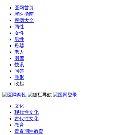
医网首页
就医指南
疾病大全
两性
女性
男性
母婴
老人
图库
快讯
问答
整形
收起
文化
现代性文化
古代性文化
教育
青春期性教育