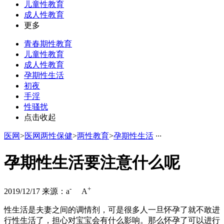
儿童性教育
成人性教育
更多
青春期性教育
儿童性教育
成人性教育
孕期性生活
初夜
手淫
性骚扰
点击收起
医网
>
医网两性保健
>
两性教育
>
孕期性生活
·
·
·
孕期性生活要注意什么呢
-
+
2019/12/17
来源：
a
A
性生活是夫妻之间的调情剂，可是很多人一旦怀孕了就不敢进
行性生活了，担心对宝宝会有什么影响。那么怀孕了可以进行