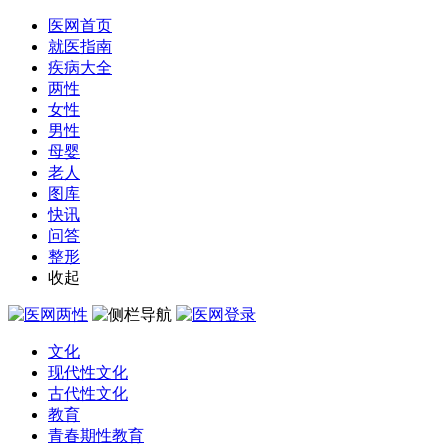
医网首页
就医指南
疾病大全
两性
女性
男性
母婴
老人
图库
快讯
问答
整形
收起
文化
现代性文化
古代性文化
教育
青春期性教育