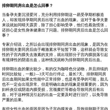
排卵期同房出血是怎么回事？
当备孕夫妻沉浸爱河，充分利用排卵期这一易受孕期积极造
人，却发现排孕期同房后出现了出血的现象。这对于备孕夫妻
来说就如同晴天霹雳，除了担心影响受孕，他们也着急慌张，
还担心是女性身体健康出了问题。排卵期同房后出血是怎么回
事？
专家介绍说，之所以会出现排卵期同房出血的现象，是因为在
排卵期夫妻同房后由于雌激素水平短暂下降，这样就会导致女
性的子宫内膜失去激素的支持，就出现部分子宫内膜脱落引起
有规律性的阴道出血，这种情况就称为排卵期同房后出血。
排卵期出血的量比较少，有的仅为咖啡色分泌物，并且持续的
时间比较短，一般2—3天可自行停止，最长7天。排卵期同房
后出血期间如果女性能中正常排卵，也是有受孕的可能，胎儿
也不一定会出现异常。但是明确出血的现象是很重要的，因为
妇科炎症或阴道内膜受损，宫颈糜烂等都会导致同房后有出
血，对于这种情况引起的出血一定要及时进行治疗，以免导致
严重的后果。
有些女性出血的原因是因为子宫内膜发炎，导致排卵期子宫内