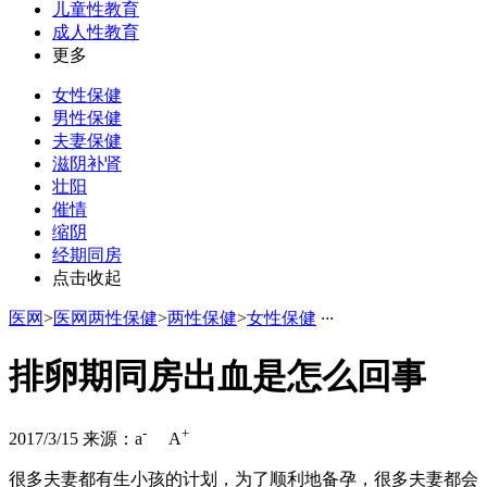
儿童性教育
成人性教育
更多
女性保健
男性保健
夫妻保健
滋阴补肾
壮阳
催情
缩阴
经期同房
点击收起
医网
>
医网两性保健
>
两性保健
>
女性保健
·
·
·
排卵期同房出血是怎么回事
-
+
2017/3/15
来源：
a
A
很多夫妻都有生小孩的计划，为了顺利地备孕，很多夫妻都会