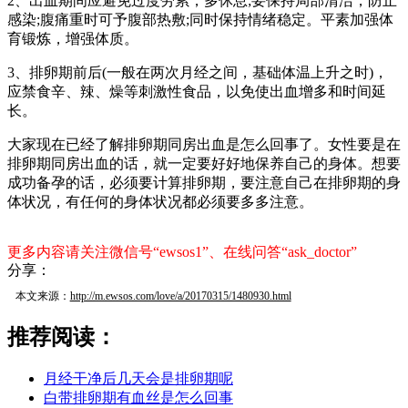
2、出血期间应避免过度劳累，多休息;要保持局部清洁，防止
感染;腹痛重时可予腹部热敷;同时保持情绪稳定。平素加强体
育锻炼，增强体质。
3、排卵期前后(一般在两次月经之间，基础体温上升之时)，
应禁食辛、辣、燥等刺激性食品，以免使出血增多和时间延
长。
大家现在已经了解排卵期同房出血是怎么回事了。女性要是在
排卵期同房出血的话，就一定要好好地保养自己的身体。想要
成功备孕的话，必须要计算排卵期，要注意自己在排卵期的身
体状况，有任何的身体状况都必须要多多注意。
更多内容请关注微信号“ewsos1”、在线问答“ask_doctor”
分享：
本文来源：
http://m.ewsos.com/love/a/20170315/1480930.html
推荐阅读：
月经干净后几天会是排卵期呢
白带排卵期有血丝是怎么回事