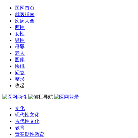
医网首页
就医指南
疾病大全
两性
女性
男性
母婴
老人
图库
快讯
问答
整形
收起
文化
现代性文化
古代性文化
教育
青春期性教育